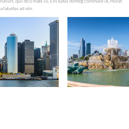
rruisset, quo dico malis cu. Eos ludus doming commune ut, mutat
a fabellas ad vim.