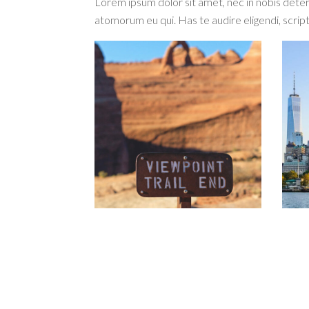
Lorem ipsum dolor sit amet, nec in nobis dete
atomorum eu qui. Has te audire eligendi, script