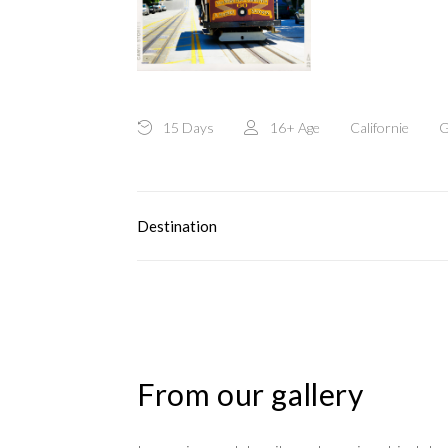
15 Days
16+
Age
Californie
G
Destination
From our gallery