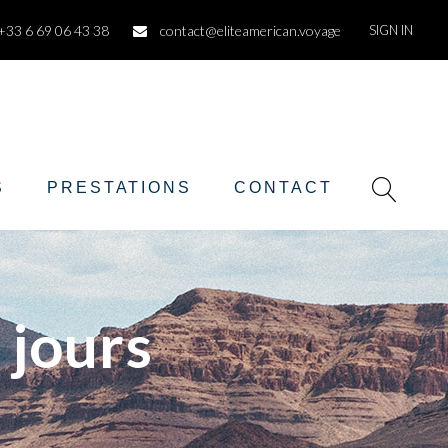
+33 6 69 06 43 38
contact@eliteamerican.voyage
SIGN IN
S
PRESTATIONS
CONTACT
 jours