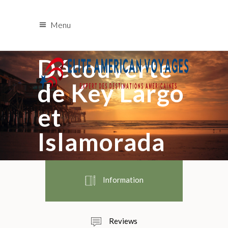
Menu
Découverte
de Key Largo
et
Islamorada
Information
Reviews