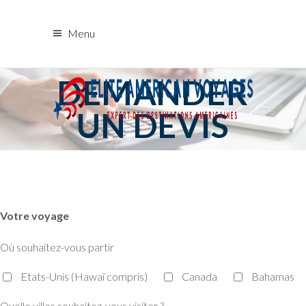
Menu
DEMANDER
UN DEVIS
Votre voyage
Où souhaitez-vous partir
Etats-Unis (Hawaï compris)
Canada
Bahamas
Quelle villes souhaitez-vous visiter ?