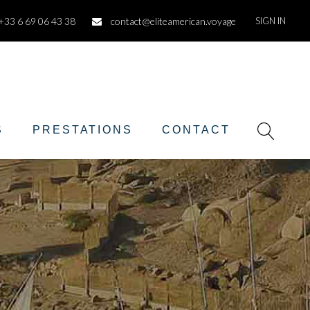
+33 6 69 06 43 38
contact@eliteamerican.voyage
SIGN IN
S
PRESTATIONS
CONTACT