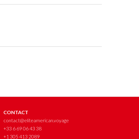
CONTACT
contact@eliteamerican.voyage
+33 6 69 06 43 38
+1 305 413 2089