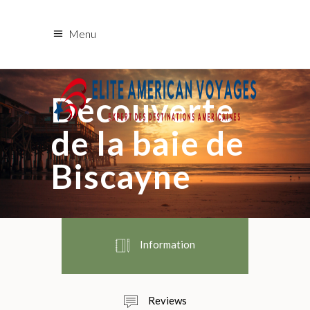
Menu
Découverte
de la baie de
Biscayne
Information
Reviews